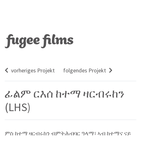
vorheriges Projekt
folgendes Projekt
ፊልም ርእሰ ከተማ ዛርብሩከን
(LHS)
ምስ ከተማ ዛርብሩከን ብምትሕብባር ዓላማ፣ ኣብ ከተማና ናይ