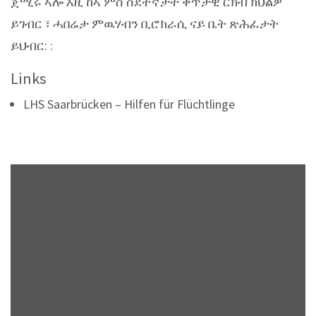
ጀሚሩ ኣሎ እዚ ከኣ ምስ ስደተኛታት ቀጥታዊ ርክብ ክህልዎ
ይገብር ፣ ሓበሬታ ምዉሃብን ቢሮክራሲ ናይ ቤት ጽሕፈታት
ይህብር: :
Links
LHS Saarbrücken – Hilfen für Flüchtlinge