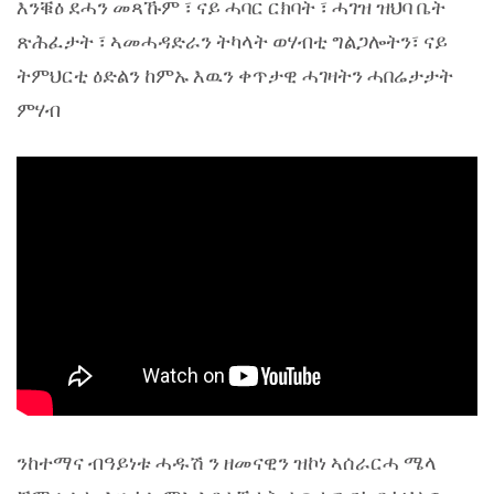
እንቑዕ ደሓን መጻኹም ፣ ናይ ሓባር ርክባት ፣ ሓገዝ ዝህባ ቤት
ጽሕፈታት ፣ ኣመሓዳድራን ትካላት ወሃብቲ ግልጋሎትን፣ ናይ
ትምህርቲ ዕድልን ከምኡ እዉን ቀጥታዊ ሓገዛትን ሓበሬታታት
ምሃብ
ንከተማና ብዓይነቱ ሓዱሽ ን ዘመናዊን ዝኮነ ኣሰራርሓ ሜላ