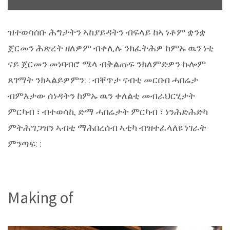
ዝተወሳሰቡ ሕግታትን ኣከያይዳትን ብፍላይ ከኣ ነቶም ቋንቋ
ጀርመን ሕጽረት ዘለዎም ብቀሊሉ ንክፈትሕዎ ከምኡ ዉን ነቲ
ናይ ጀርመን መነባብሮ ሜላ ብቅልጡፍ ንክለምድዎን ኩሎም
ጸገማት ንክኣልይዎምን: : ብቐጥታ ናብቲ መርበብ ሓበሬታ
ብምእታው ሰነዳትን ከምኡ ዉን ቀለልቲ መብራህርሂታት
ምርካብ ፣ ብተወሳኪ ድማ ሓበሬታት ምርካብ ፣ ነንሕድሕድካ
ምትሕግጋዝን ኣብቲ ማሕበረሰብ ኣቲካ ብዝተፈላለዩ ነገራት
ምንጣፍ: :
Making of